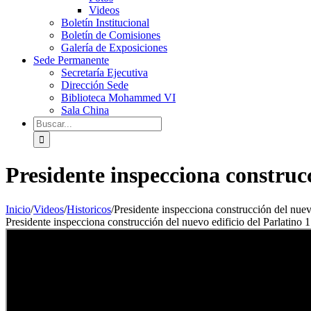
Videos
Boletín Institucional
Boletín de Comisiones
Galería de Exposiciones
Sede Permanente
Secretaría Ejecutiva
Dirección Sede
Biblioteca Mohammed VI
Sala China
Presidente inspecciona construcc
Inicio
/
Videos
/
Historicos
/
Presidente inspecciona construcción del nuevo
Presidente inspecciona construcción del nuevo edificio del Parlatino 1