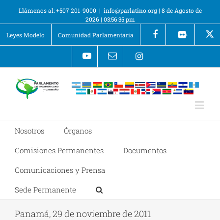
Llámenos al: +507 201-9000
|
info@parlatino.org
|
8 de Agosto de
2026
|
03:56:35 pm
Leyes Modelo
Comunidad Parlamentaria
+
Nosotros
Órganos
Comisiones Permanentes
Documentos
Comunicaciones y Prensa
Sede Permanente
Panamá, 29 de noviembre de 2011