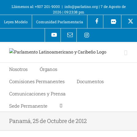
Llámenos al: +507 201-9000
|
info@parlatino.org
|
7 de Agosto de
2026
|
09:23:38 pm
Leyes Modelo
Comunidad Parlamentaria
+
Nosotros
Órganos
Comisiones Permanentes
Documentos
Comunicaciones y Prensa
Sede Permanente
Panamá, 25 de Octubre de 2012