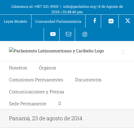
Llámenos al: +507 201-9000
|
info@parlatino.org
|
8 de Agosto de
2026
|
02:48:40 pm
Leyes Modelo
Comunidad Parlamentaria
+
Nosotros
Órganos
Comisiones Permanentes
Documentos
Comunicaciones y Prensa
Sede Permanente
Panamá, 23 de agosto de 2014