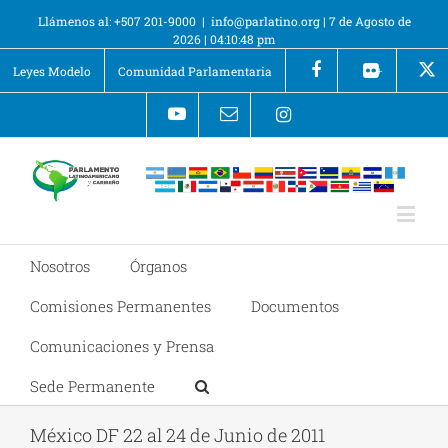
Llámenos al: +507 201-9000
|
info@parlatino.org
|
7 de Agosto de
2026
|
04:10:51 pm
Leyes Modelo
Comunidad Parlamentaria
+
Nosotros
Órganos
Comisiones Permanentes
Documentos
Comunicaciones y Prensa
Sede Permanente
México DF 22 al 24 de Junio de 2011