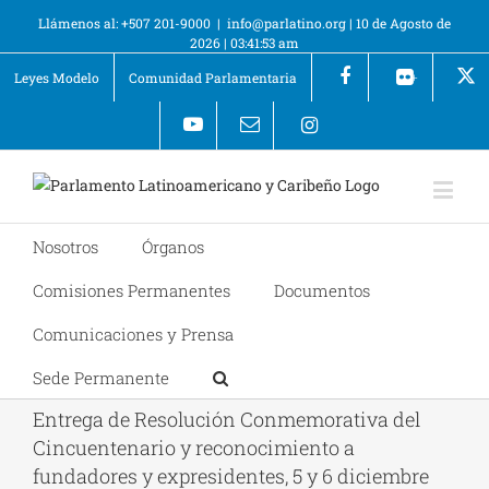
Llámenos al: +507 201-9000
|
info@parlatino.org
|
10 de Agosto de
2026
|
03:41:53 am
Leyes Modelo
Comunidad Parlamentaria
+
Nosotros
Órganos
Comisiones Permanentes
Documentos
Comunicaciones y Prensa
Sede Permanente
Entrega de Resolución Conmemorativa del
Cincuentenario y reconocimiento a
fundadores y expresidentes, 5 y 6 diciembre