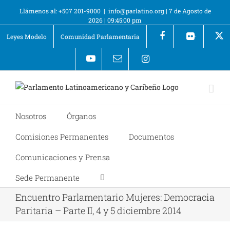
Llámenos al: +507 201-9000
|
info@parlatino.org
|
7 de Agosto de
2026
|
09:45:00 pm
Leyes Modelo
Comunidad Parlamentaria
+
Nosotros
Órganos
Comisiones Permanentes
Documentos
Comunicaciones y Prensa
Sede Permanente
Encuentro Parlamentario Mujeres: Democracia
Paritaria – Parte II, 4 y 5 diciembre 2014