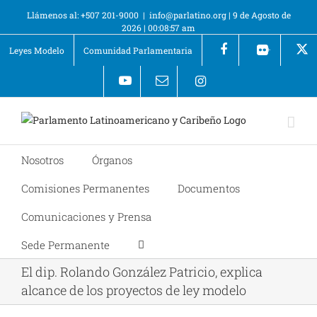
Llámenos al: +507 201-9000
|
info@parlatino.org
|
9 de Agosto de
2026
|
00:08:57 am
Leyes Modelo
Comunidad Parlamentaria
+
Nosotros
Órganos
Comisiones Permanentes
Documentos
Comunicaciones y Prensa
Sede Permanente
El dip. Rolando González Patricio, explica
alcance de los proyectos de ley modelo