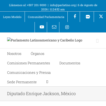
Llámenos al: +507 201-9000
|
info@parlatino.org
|
6 de Agosto de
2026
|
11:24:52 am
Leyes Modelo
Comunidad Parlamentaria
+
Nosotros
Órganos
Comisiones Permanentes
Documentos
Comunicaciones y Prensa
Sede Permanente
Diputado Enrique Jackson, México