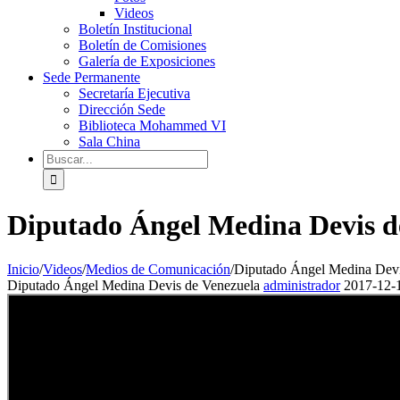
Videos
Boletín Institucional
Boletín de Comisiones
Galería de Exposiciones
Sede Permanente
Secretaría Ejecutiva
Dirección Sede
Biblioteca Mohammed VI
Sala China
Diputado Ángel Medina Devis d
Inicio
/
Videos
/
Medios de Comunicación
/
Diputado Ángel Medina Devi
Diputado Ángel Medina Devis de Venezuela
administrador
2017-12-