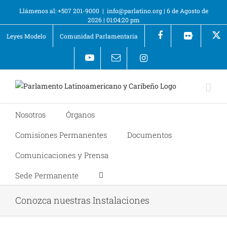
Llámenos al: +507 201-9000
|
info@parlatino.org
|
6 de Agosto de
2026
|
01:04:20 pm
Leyes Modelo
Comunidad Parlamentaria
+
Nosotros
Órganos
Comisiones Permanentes
Documentos
Comunicaciones y Prensa
Sede Permanente
Conozca nuestras Instalaciones