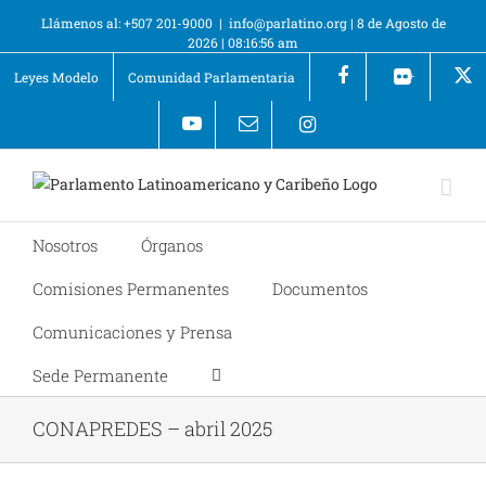
Llámenos al: +507 201-9000
|
info@parlatino.org
|
8 de Agosto de
2026
|
08:16:56 am
Leyes Modelo
Comunidad Parlamentaria
+
Nosotros
Órganos
Comisiones Permanentes
Documentos
Comunicaciones y Prensa
Sede Permanente
CONAPREDES – abril 2025