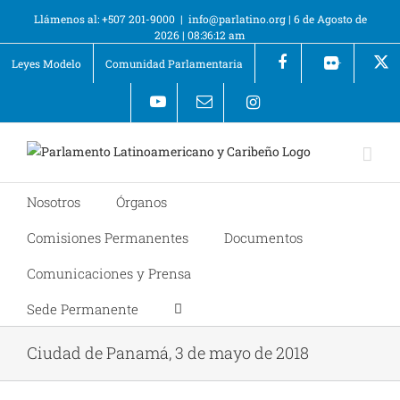
Llámenos al: +507 201-9000
|
info@parlatino.org
|
6 de Agosto de
2026
|
08:36:12 am
Leyes Modelo
Comunidad Parlamentaria
+
Nosotros
Órganos
Comisiones Permanentes
Documentos
Comunicaciones y Prensa
Sede Permanente
Ciudad de Panamá, 3 de mayo de 2018