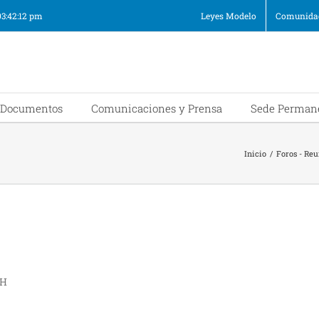
03:42:12 pm
Leyes Modelo
Comunidad
Documentos
Comunicaciones y Prensa
Sede Perman
Inicio
/
Foros - Re
PH