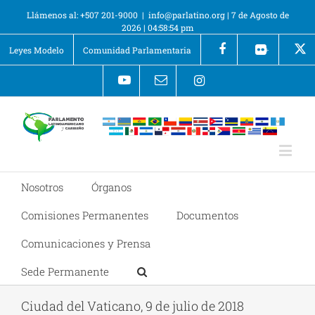
Llámenos al: +507 201-9000
|
info@parlatino.org
|
7 de Agosto de
2026
|
04:58:54 pm
Leyes Modelo
Comunidad Parlamentaria
+
Nosotros
Órganos
Comisiones Permanentes
Documentos
Comunicaciones y Prensa
Sede Permanente
Ciudad del Vaticano, 9 de julio de 2018