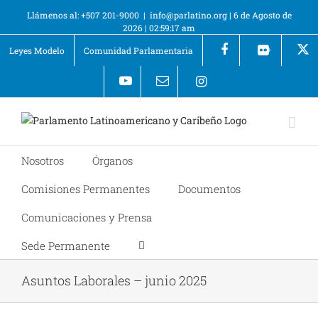
Llámenos al: +507 201-9000
|
info@parlatino.org
|
6 de Agosto de
2026
|
02:59:17 am
Leyes Modelo
Comunidad Parlamentaria
+
Nosotros
Órganos
Comisiones Permanentes
Documentos
Comunicaciones y Prensa
Sede Permanente
Asuntos Laborales – junio 2025