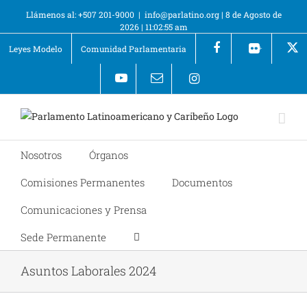
Llámenos al: +507 201-9000
|
info@parlatino.org
|
8 de Agosto de
2026
|
11:02:55 am
Leyes Modelo
Comunidad Parlamentaria
+
Nosotros
Órganos
Comisiones Permanentes
Documentos
Comunicaciones y Prensa
Sede Permanente
Asuntos Laborales 2024