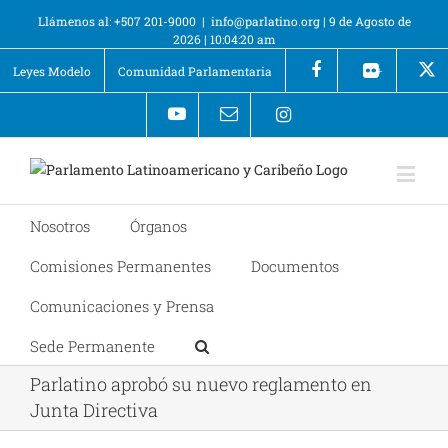
Llámenos al: +507 201-9000
|
info@parlatino.org
|
9 de Agosto de
2026
|
10:04:20 am
Leyes Modelo
Comunidad Parlamentaria
+
Nosotros
Órganos
Comisiones Permanentes
Documentos
Comunicaciones y Prensa
Sede Permanente
Parlatino aprobó su nuevo reglamento en
Junta Directiva