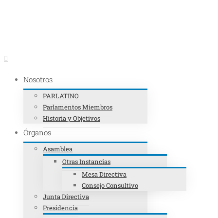
Llámenos al: +507 201-9000
|
info@parlatino.org
|
6 de Agosto de 2026
|
1
Nosotros
PARLATINO
Parlamentos Miembros
Historia y Objetivos
Órganos
Asamblea
Otras Instancias
Mesa Directiva
Consejo Consultivo
Junta Directiva
Presidencia