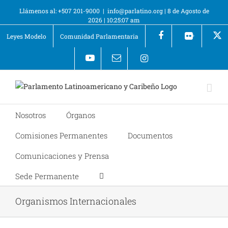
Llámenos al: +507 201-9000
|
info@parlatino.org
|
8 de Agosto de
2026
|
10:25:07 am
Leyes Modelo
Comunidad Parlamentaria
+
Nosotros
Órganos
Comisiones Permanentes
Documentos
Comunicaciones y Prensa
Sede Permanente
Organismos Internacionales