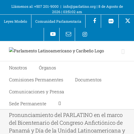
Llámenos al: +507 201-9000
|
info@parlatino.org
|
8 de Agosto de
2026
|
03:51:02 am
Leyes Modelo
Comunidad Parlamentaria
+
Nosotros
Órganos
Comisiones Permanentes
Documentos
Comunicaciones y Prensa
Sede Permanente
Pronunciamiento del PARLATINO en el marco
del Bicentenario del Congreso Anfictiónico de
Panamá y Día de la Unidad Latinoamericana y