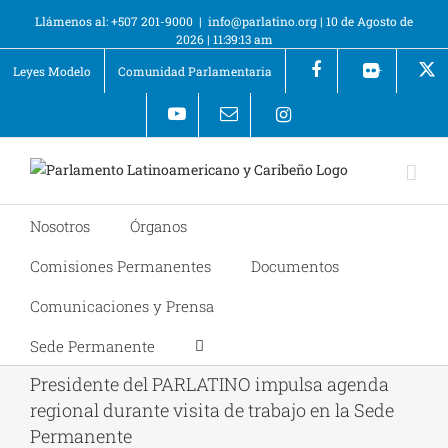
Llámenos al: +507 201-9000
|
info@parlatino.org
|
10 de Agosto de
2026
|
11:39:13 am
Leyes Modelo
Comunidad Parlamentaria
+
Nosotros
Órganos
Comisiones Permanentes
Documentos
Comunicaciones y Prensa
Sede Permanente
Presidente del PARLATINO impulsa agenda
regional durante visita de trabajo en la Sede
Permanente