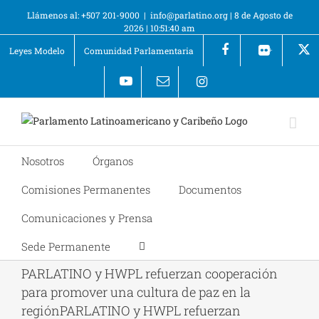
Llámenos al: +507 201-9000
|
info@parlatino.org
|
8 de Agosto de
2026
|
10:51:40 am
Leyes Modelo
Comunidad Parlamentaria
+
Nosotros
Órganos
Comisiones Permanentes
Documentos
Comunicaciones y Prensa
Sede Permanente
PARLATINO y HWPL refuerzan cooperación
para promover una cultura de paz en la
regiónPARLATINO y HWPL refuerzan