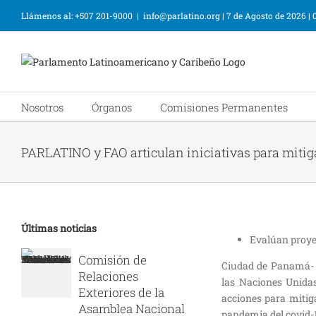
Llámenos al: +507 201-9000
|
info@parlatino.org
|
7 de Agosto de 2026
|
Nosotros
Órganos
Comisiones Permanentes
PARLATINO y FAO articulan iniciativas para miti
Últimas noticias
Evalúan proye
Comisión de
Ciudad de Panamá- 
Relaciones
las Naciones Unidas
Exteriores de la
acciones para mitiga
Asamblea Nacional
pandemia del covid-1