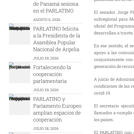
de Panamá sesiona
en el PARLATINO
El senador Jorge Piz
subregional para M
AGOSTO 6, 2026
oficial del Program
PARLATINO felicita
desarrollan a través
a la Presidenta de la
Asamblea Popular
En ese sentido, el s
Nacional de Argelia
apoyo a las comunid
JULIO 29, 2026
conjuntamente con el
generación de recurs
Fortaleciendo la
cooperación
A juicio de Adonira
parlamentaria
condiciones de las 
JULIO 29, 2026
covid-19.
PARLATINO y
Parlamento Europeo
El secretario ejecu
amplían espacios de
llamados a cumplir 
cooperación
los países.
JULIO 28, 2026
El PARLATINO con e