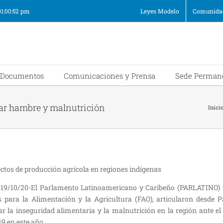
01:00:52 pm
Leyes Modelo
Comunidad
Documentos
Comunicaciones y Prensa
Sede Perman
gar hambre y malnutrición
Inici
ctos de producción agrícola en regiones indígenas
19/10/20-El Parlamento Latinoamericano y Caribeño (PARLATINO) y
 para la Alimentación y la Agricultura (FAO), articularon desde
r la inseguridad alimentaria y la malnutrición en la región ante el
9 en este año.