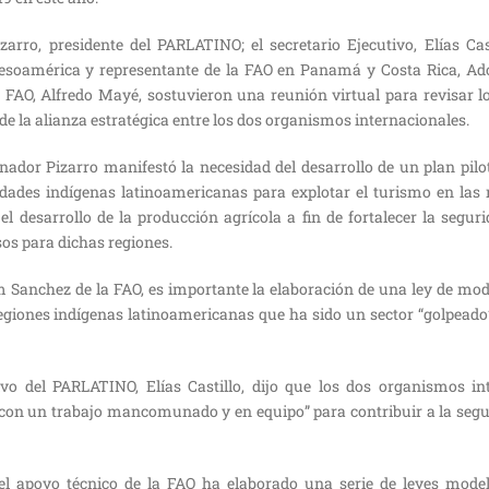
arro, presidente del PARLATINO; el secretario Ejecutivo, Elías Cas
esoamérica y representante de la FAO en Panamá y Costa Rica, Ad
a FAO, Alfredo Mayé, sostuvieron una reunión virtual para revisar 
 de la alianza estratégica entre los dos organismos internacionales.
enador Pizarro manifestó la necesidad del desarrollo de un plan pil
ades indígenas latinoamericanas para explotar el turismo en las
 desarrollo de la producción agrícola a fin de fortalecer la segur
os para dichas regiones.
m Sanchez de la FAO, es importante la elaboración de una ley de mod
regiones indígenas latinoamericanas que ha sido un sector “golpeado
tivo del PARLATINO, Elías Castillo, dijo que los dos organismos in
con un trabajo mancomunado y en equipo” para contribuir a la segu
l apoyo técnico de la FAO ha elaborado una serie de leyes mode