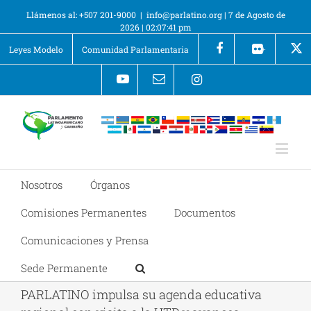
Llámenos al: +507 201-9000
|
info@parlatino.org
|
7 de Agosto de
2026
|
02:07:41 pm
Leyes Modelo
Comunidad Parlamentaria
+
Nosotros
Órganos
Comisiones Permanentes
Documentos
Comunicaciones y Prensa
Sede Permanente
PARLATINO impulsa su agenda educativa