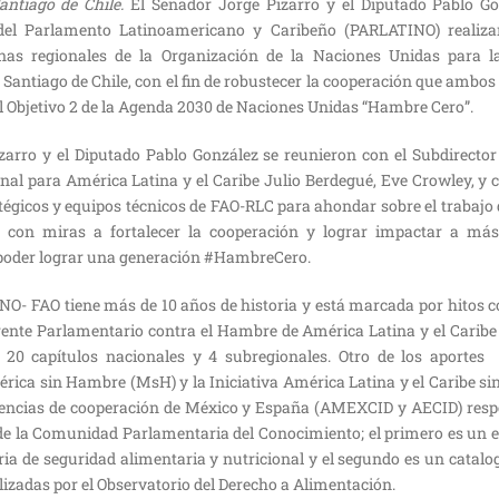
antiago de Chile.
El Senador Jorge Pizarro y el Diputado Pablo Go
 del Parlamento Latinoamericano y Caribeño (PARLATINO) realiz
cinas regionales de la Organización de la Naciones Unidas para l
 Santiago de Chile, con el fin de robustecer la cooperación que ambo
el Objetivo 2 de la Agenda 2030 de Naciones Unidas “Hambre Cero”.
zarro y el Diputado Pablo González se reunieron con el Subdirector
nal para América Latina y el Caribe Julio Berdegué, Eve Crowley, y 
tégicos y equipos técnicos de FAO-RLC para ahondar sobre el trabaj
s con miras a fortalecer la cooperación y lograr impactar a m
poder lograr una generación #HambreCero.
NO- FAO tiene más de 10 años de historia y está marcada por hitos c
ente Parlamentario contra el Hambre de América Latina y el Caribe
20 capítulos nacionales y 4 subregionales. Otro de los aportes 
ca sin Hambre (MsH) y la Iniciativa América Latina y el Caribe sin
encias de cooperación de México y España (AMEXCID y AECID) resp
e la Comunidad Parlamentaria del Conocimiento; el primero es un es
a de seguridad alimentaria y nutricional y el segundo es un catalog
alizadas por el Observatorio del Derecho a Alimentación.