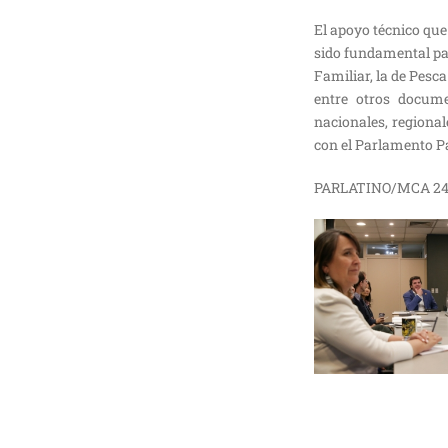
Comisión de
El apoyo técnico que
Relaciones
sido fundamental par
Exteriores de la
Familiar, la de Pesc
Asamblea Nacional
entre otros docume
de Panamá sesiona
nacionales, regiona
en el PARLATINO
con el Parlamento Pa
AGOSTO 6, 2026
PARLATINO/MCA 24
PARLATINO felicita
a la Presidenta de la
Asamblea Popular
Nacional de Argelia
JULIO 29, 2026