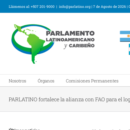
Llámenos al: +507 201-9000
|
info@parlatino.org
|
7 de Agosto de 2026
|
Nosotros
Órganos
Comisiones Permanentes
PARLATINO fortalece la alianza con FAO para el lo