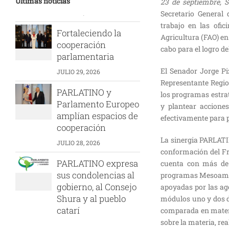
Últimas noticias
23 de septiembre, S
Secretario General
Fortaleciendo la
trabajo en las ofi
cooperación
Agricultura (FAO) en
parlamentaria
cabo para el logro d
JULIO 29, 2026
El Senador Jorge Pi
Representante Regio
PARLATINO y
los programas estra
Parlamento Europeo
y plantear accione
amplían espacios de
efectivamente para 
cooperación
JULIO 28, 2026
La sinergia PARLATI
conformación del Fr
PARLATINO expresa
cuenta con más de 
sus condolencias al
programas Mesoaméri
gobierno, al Consejo
apoyadas por las ag
Shura y al pueblo
módulos uno y dos d
catarí
comparada en materi
JULIO 13, 2026
sobre la materia, re