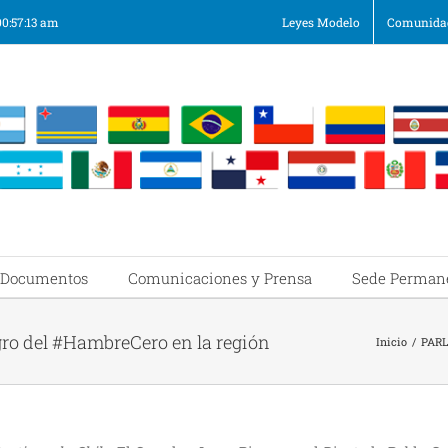
00:57:13 am
Leyes Modelo
Comunidad
Documentos
Comunicaciones y Prensa
Sede Perman
gro del #HambreCero en la región
Inicio
/
PARL