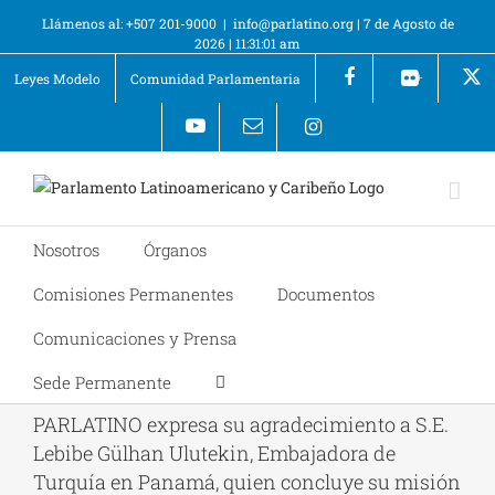
Llámenos al: +507 201-9000
|
info@parlatino.org
|
7 de Agosto de
2026
|
11:31:01 am
Leyes Modelo
Comunidad Parlamentaria
+
Nosotros
Órganos
Comisiones Permanentes
Documentos
Comunicaciones y Prensa
Sede Permanente
PARLATINO expresa su agradecimiento a S.E.
Lebibe Gülhan Ulutekin, Embajadora de
Turquía en Panamá, quien concluye su misión