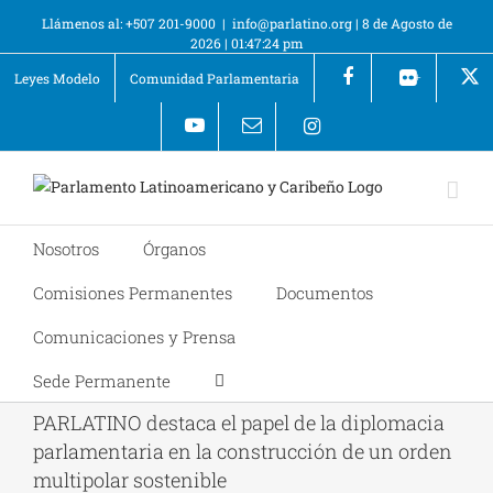
Llámenos al: +507 201-9000
|
info@parlatino.org
|
8 de Agosto de
2026
|
01:47:25 pm
Leyes Modelo
Comunidad Parlamentaria
+
Nosotros
Órganos
Comisiones Permanentes
Documentos
Comunicaciones y Prensa
Sede Permanente
PARLATINO destaca el papel de la diplomacia
parlamentaria en la construcción de un orden
multipolar sostenible