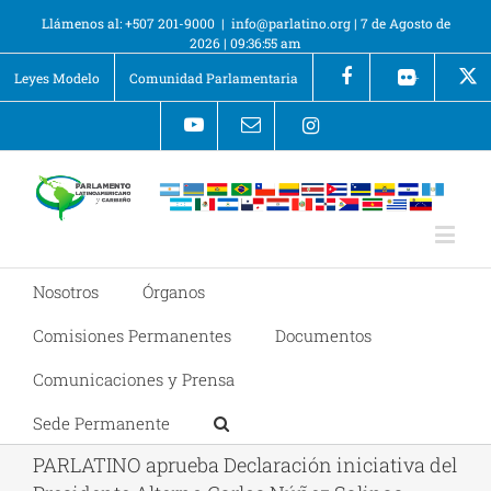
Llámenos al: +507 201-9000
|
info@parlatino.org
|
7 de Agosto de
2026
|
09:36:55 am
Leyes Modelo
Comunidad Parlamentaria
+
Nosotros
Órganos
Comisiones Permanentes
Documentos
Comunicaciones y Prensa
Sede Permanente
PARLATINO aprueba Declaración iniciativa del