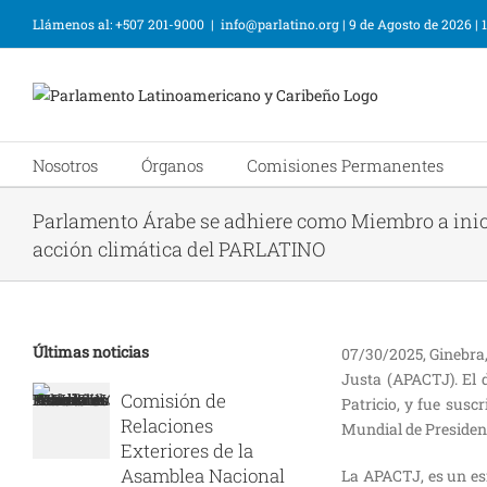
Llámenos al: +507 201-9000
|
info@parlatino.org
|
9 de Agosto de 2026
|
Nosotros
Órganos
Comisiones Permanentes
Parlamento Árabe se adhiere como Miembro a inici
acción climática del PARLATINO
Últimas noticias
07/30/2025, Ginebra,
Justa (APACTJ). El 
Comisión de
Patricio, y fue sus
Relaciones
Mundial de Presiden
Exteriores de la
Asamblea Nacional
La APACTJ, es un esf