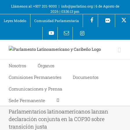
Llámenos al: +507 201-9000
|
info@parlatino.org
|
6 de Agosto de
2026
|
03:36:13 pm
Leyes Modelo
Comunidad Parlamentaria
+
Nosotros
Órganos
Comisiones Permanentes
Documentos
Comunicaciones y Prensa
Sede Permanente
Parlamentarios latinoamericanos lanzan
declaración conjunta en la COP30 sobre
transición justa