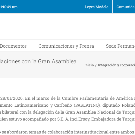
01:10:49 am
Leyes Modelo
Comunidad
Documentos
Comunicaciones y Prensa
Sede Perman
elaciones con la Gran Asamblea
Inicio
/
Integración y cooperac
8/01/2026. En el marco de la Cumbre Parlamentaria de América La
lamento Latinoamericano y Caribeño (PARLATINO), diputado Rolando
 bilateral con la delegación de la Gran Asamblea Nacional de Turquí
quien estuvo acompañado por S.E. A. Inci Ersoy, Embajadora de Turq
 se abordaron temas de colaboración interinstitucional entre ambos 