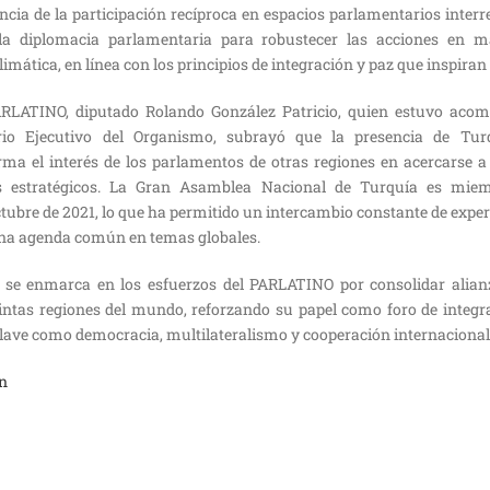
cia de la participación recíproca en espacios parlamentarios interr
la diplomacia parlamentaria para robustecer las acciones en ma
limática, en línea con los principios de integración y paz que inspira
PARLATINO, diputado Rolando González Patricio, quien estuvo acom
tario Ejecutivo del Organismo, subrayó que la presencia de T
rma el interés de los parlamentos de otras regiones en acercarse a
s estratégicos. La Gran Asamblea Nacional de Turquía es miem
bre de 2021, lo que ha permitido un intercambio constante de experi
una agenda común en temas globales.
l se enmarca en los esfuerzos del PARLATINO por consolidar alian
intas regiones del mundo, reforzando su papel como foro de integr
clave como democracia, multilateralismo y cooperación internacional
ón