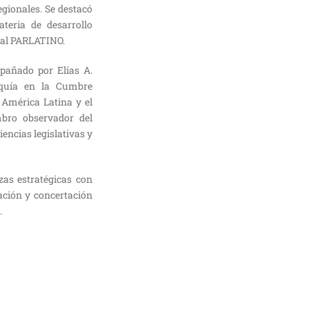
egionales. Se destacó
teria de desarrollo
n al PARLATINO.
pañado por Elías A.
urquía en la Cumbre
 América Latina y el
bro observador del
encias legislativas y
zas estratégicas con
ación y concertación
.