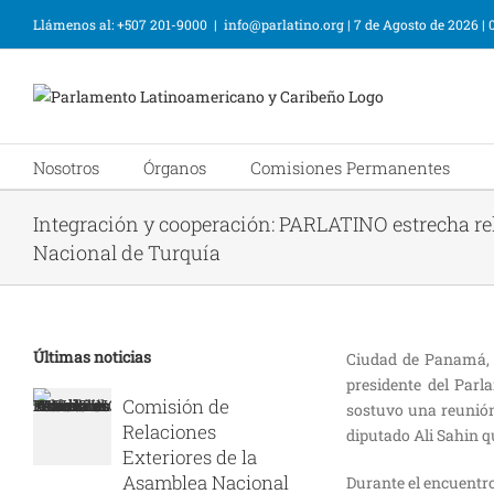
Llámenos al: +507 201-9000
|
info@parlatino.org
|
7 de Agosto de 2026
|
Nosotros
Órganos
Comisiones Permanentes
Integración y cooperación: PARLATINO estrecha r
Nacional de Turquía
Últimas noticias
Ciudad de Panamá, 2
presidente del Par
Comisión de
sostuvo una reunión
Relaciones
diputado Ali Sahin 
Exteriores de la
Asamblea Nacional
Durante el encuentro