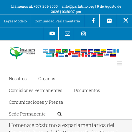
Llámenos al: +507 201-9000
|
info@parlatino.org
|
9 de Agosto de
2026
|
03:50:08 pm
Leyes Modelo
Comunidad Parlamentaria
+
Nosotros
Órganos
Comisiones Permanentes
Documentos
Comunicaciones y Prensa
Sede Permanente
Homenaje póstumo a exparlamentarios del