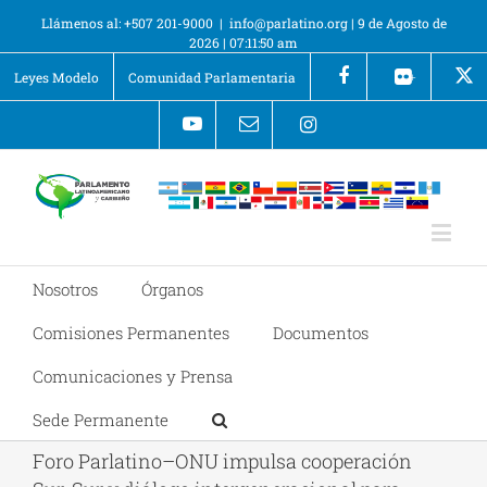
Llámenos al: +507 201-9000
|
info@parlatino.org
|
9 de Agosto de
2026
|
07:11:51 am
Leyes Modelo
Comunidad Parlamentaria
+
Nosotros
Órganos
Comisiones Permanentes
Documentos
Comunicaciones y Prensa
Sede Permanente
Foro Parlatino–ONU impulsa cooperación