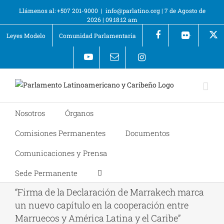
Llámenos al: +507 201-9000
|
info@parlatino.org
|
7 de Agosto de
2026
|
09:18:12 am
Leyes Modelo
Comunidad Parlamentaria
+
Nosotros
Órganos
Comisiones Permanentes
Documentos
Comunicaciones y Prensa
Sede Permanente
“Firma de la Declaración de Marrakech marca
un nuevo capítulo en la cooperación entre
Marruecos y América Latina y el Caribe”