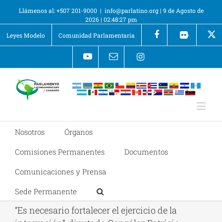
Llámenos al: +507 201-9000
|
info@parlatino.org
|
9 de Agosto de
2026
|
02:48:28 pm
Leyes Modelo
Comunidad Parlamentaria
+
Nosotros
Órganos
Comisiones Permanentes
Documentos
Comunicaciones y Prensa
Sede Permanente
“Es necesario fortalecer el ejercicio de la