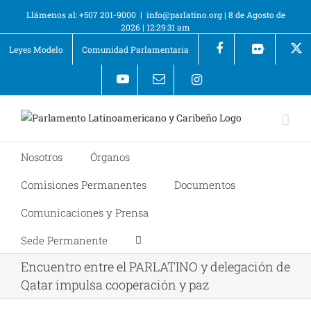
Llámenos al: +507 201-9000
|
info@parlatino.org
|
8 de Agosto de
2026
|
12:29:31 am
Leyes Modelo
Comunidad Parlamentaria
+
Nosotros
Órganos
Comisiones Permanentes
Documentos
Comunicaciones y Prensa
Sede Permanente
Encuentro entre el PARLATINO y delegación de
Qatar impulsa cooperación y paz