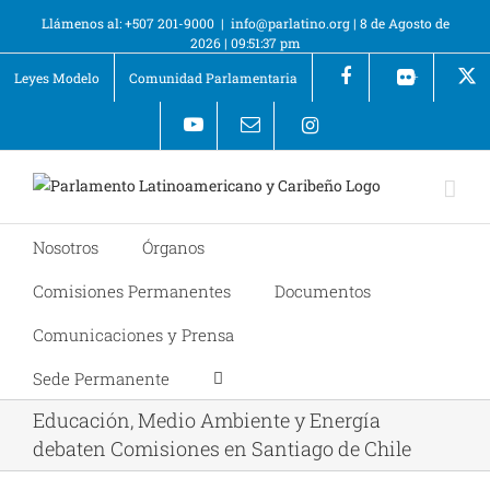
Llámenos al: +507 201-9000
|
info@parlatino.org
|
8 de Agosto de
2026
|
09:51:37 pm
Leyes Modelo
Comunidad Parlamentaria
+
Nosotros
Órganos
Comisiones Permanentes
Documentos
Comunicaciones y Prensa
Sede Permanente
Educación, Medio Ambiente y Energía
debaten Comisiones en Santiago de Chile