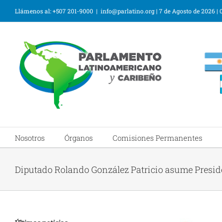
Llámenos al: +507 201-9000
|
info@parlatino.org
|
7 de Agosto de 2026
|
Nosotros
Órganos
Comisiones Permanentes
Diputado Rolando González Patricio asume Presi