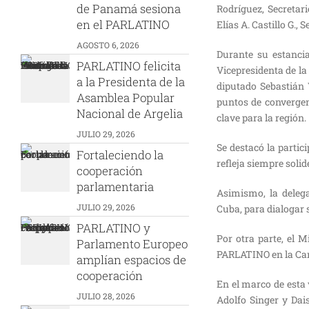
de Panamá sesiona
Rodríguez, Secretar
en el PARLATINO
Elías A. Castillo G., 
AGOSTO 6, 2026
Durante su estancia
PARLATINO felicita
Vicepresidenta de la
a la Presidenta de la
diputado Sebastián 
Asamblea Popular
puntos de convergen
Nacional de Argelia
clave para la región.
JULIO 29, 2026
Se destacó la partic
Fortaleciendo la
refleja siempre sol
cooperación
parlamentaria
Asimismo, la deleg
JULIO 29, 2026
Cuba, para dialogar 
PARLATINO y
Por otra parte, el M
Parlamento Europeo
PARLATINO en la Canc
amplían espacios de
cooperación
En el marco de esta
JULIO 28, 2026
Adolfo Singer y Dai