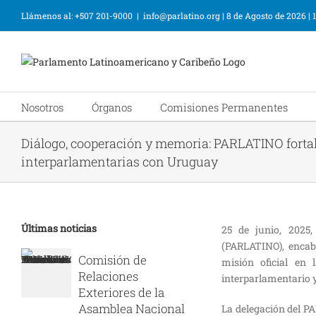
Llámenos al: +507 201-9000
|
info@parlatino.org
|
8 de Agosto de 2026
|
Nosotros
Órganos
Comisiones Permanentes
Diálogo, cooperación y memoria: PARLATINO fortal
interparlamentarias con Uruguay
Últimas noticias
25 de junio, 2025
(PARLATINO), encabe
Comisión de
misión oficial en 
Relaciones
interparlamentario 
Exteriores de la
Asamblea Nacional
La delegación del P