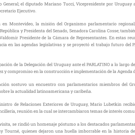
io General; el diputado Mariano Tucci, Vicepresidente por Uruguay
Secretario Ejecutivo.
 en Montevideo, la misión del Organismo parlamentario regional,
 República y Presidenta del Senado, Senadora Carolina Cosse; tambié
Valdomir Presidente de la Cámara de Representantes. En estas re
cia en las agendas legislativas y se proyectó el trabajo futuro de
ipación de la Delegación del Uruguay ante el PARLATINO a lo largo d
idez y compromiso en la construcción e implementación de la Agenda
ación sostuvo un encuentro con parlamentarios miembros del G
sobre la actualidad latinoamericana y caribeña.
inistro de Relaciones Exteriores de Uruguay, Mario Lubetkin recibi
illería, reunión en la cual se intercambiaron temas de interés comu
 visita, se rindió un homenaje póstumo a los destacados parlament
sy Tourné, quienes dejaron una huella imborrable en la historia 