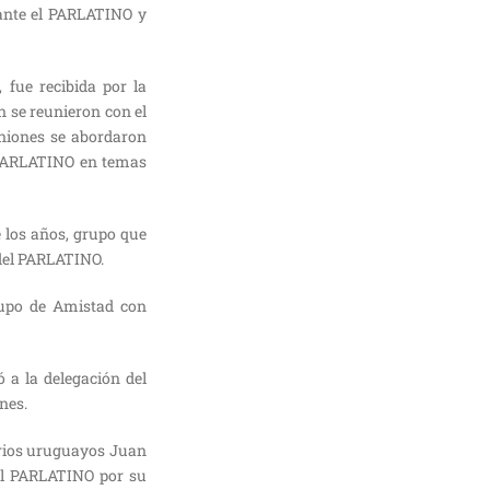
 ante el PARLATINO y
 fue recibida por la
n se reunieron con el
uniones se abordaron
l PARLATINO en temas
e los años, grupo que
 del PARLATINO.
rupo de Amistad con
ó a la delegación del
nes.
arios uruguayos Juan
del PARLATINO por su