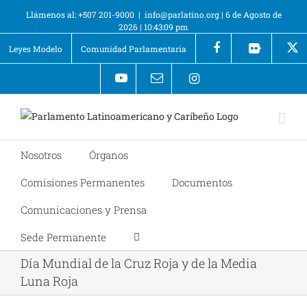
Llámenos al: +507 201-9000
|
info@parlatino.org
|
6 de Agosto de
2026
|
10:43:09 pm
Leyes Modelo
Comunidad Parlamentaria
+
Nosotros
Órganos
Comisiones Permanentes
Documentos
Comunicaciones y Prensa
Sede Permanente
Día Mundial de la Cruz Roja y de la Media
Luna Roja