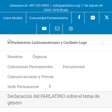
Llámenos al: +507 201-9000
|
info@parlatino.org
|
7 de Agosto de
2026
|
01:51:35 pm
Leyes Modelo
Comunidad Parlamentaria
+
Nosotros
Órganos
Comisiones Permanentes
Documentos
Comunicaciones y Prensa
Sede Permanente
Declaración del PARLATINO sobre el tema de
género