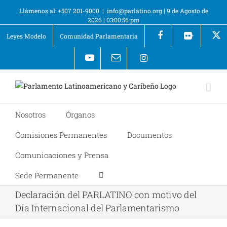
Llámenos al: +507 201-9000
|
info@parlatino.org
|
9 de Agosto de
2026
|
03:00:56 pm
Leyes Modelo
Comunidad Parlamentaria
+
Nosotros
Órganos
Comisiones Permanentes
Documentos
Comunicaciones y Prensa
Sede Permanente
Declaración del PARLATINO con motivo del
Día Internacional del Parlamentarismo