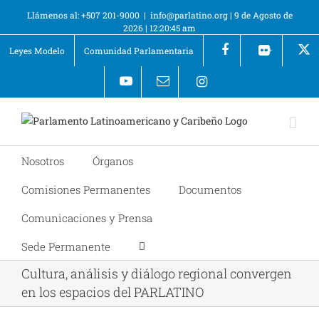
Llámenos al: +507 201-9000
|
info@parlatino.org
|
9 de Agosto de
2026
|
12:20:45 am
Leyes Modelo
Comunidad Parlamentaria
+
Nosotros
Órganos
Comisiones Permanentes
Documentos
Comunicaciones y Prensa
Sede Permanente
Cultura, análisis y diálogo regional convergen
en los espacios del PARLATINO