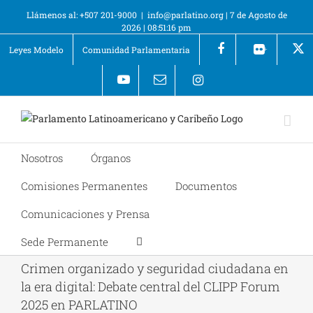
Llámenos al: +507 201-9000
|
info@parlatino.org
|
7 de Agosto de
2026
|
08:51:16 pm
Leyes Modelo
Comunidad Parlamentaria
+
Nosotros
Órganos
Comisiones Permanentes
Documentos
Comunicaciones y Prensa
Sede Permanente
Crimen organizado y seguridad ciudadana en
la era digital: Debate central del CLIPP Forum
2025 en PARLATINO