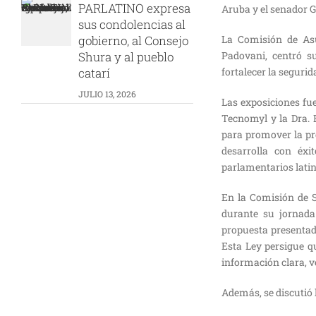
PARLATINO expresa
Aruba y el senador G
sus condolencias al
gobierno, al Consejo
La Comisión de Asu
Shura y al pueblo
Padovani, centró s
catarí
fortalecer la seguri
JULIO 13, 2026
Las exposiciones fu
Tecnomyl y la Dra. 
para promover la pro
desarrolla con éxi
parlamentarios lati
En la Comisión de S
durante su jornada 
propuesta presentad
Esta Ley persigue q
información clara, ve
Además, se discutió 