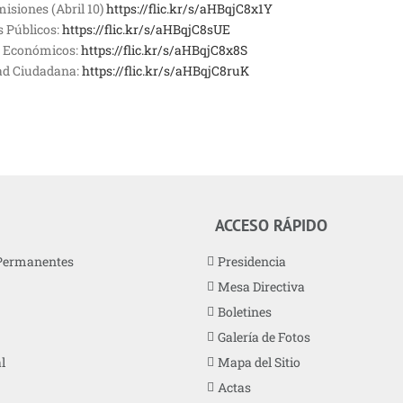
isiones (Abril 10)
https://flic.kr/s/aHBqjC8x1Y
s Públicos:
https://flic.kr/s/aHBqjC8sUE
s Económicos:
https://flic.kr/s/aHBqjC8x8S
ad Ciudadana:
https://flic.kr/s/aHBqjC8ruK
ACCESO RÁPIDO
Permanentes
Presidencia
Mesa Directiva
Boletines
Galería de Fotos
l
Mapa del Sitio
Actas