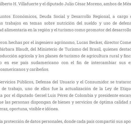
ilberto H. Villafuerte y el diputado Julio César Moreno, ambos de Méx
ntos Económicos, Deuda Social y Desarrollo Regional, a cargo 
us trabajos en temas sobre nutrición del sueldo y uso de defens
dad alimentaria en la región y el turismo como promotor del desarroll
eron hechas por el ingeniero agrónomo, Lucas Becker, director Come
Bárbara Blaudt, del Ministerio de Turismo del Brasil, quienes dest
ducción agrícola y los planes de turismo de agricultura rural y finc
to en ese país sudamericano con el fin de intercambiar sus e
noamericanos y caribeños.
ervicios Públicos, Defensa del Usuario y el Consumidor se trataro
de trabajo, uno de ellos fue la actualización de la Ley de Etiq
a por el diputado Gersel Luis Pérez de Colombia y presidente encar
ue las personas dispongan de bienes y servicios de óptima calidad 
raz, oportuna, visible e idónea.
la protección de datos personales, donde cada país compartió sus apor