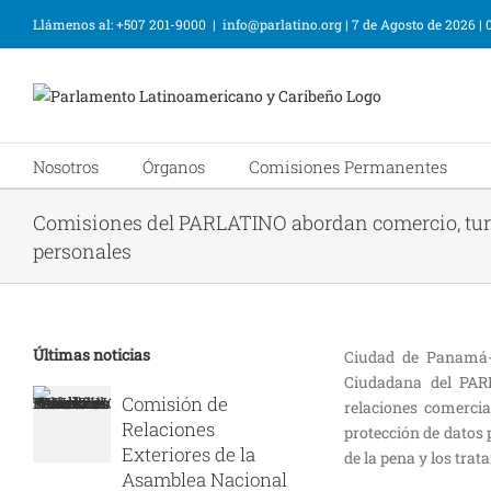
Llámenos al: +507 201-9000
|
info@parlatino.org
|
7 de Agosto de 2026
|
Nosotros
Órganos
Comisiones Permanentes
Comisiones del PARLATINO abordan comercio, turi
personales
Últimas noticias
Ciudad de Panamá- 
Ciudadana del PAR
Comisión de
relaciones comercia
Relaciones
protección de datos p
Exteriores de la
de la pena y los trat
Asamblea Nacional