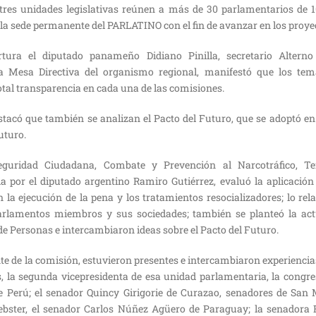
 tres unidades legislativas reúnen a más de 30 parlamentarios de 
n la sede permanente del PARLATINO con el fin de avanzar en los proyec
tura el diputado panameño Didiano Pinilla, secretario Altern
la Mesa Directiva del organismo regional, manifestó que los tem
tal transparencia en cada una de las comisiones.
stacó que también se analizan el Pacto del Futuro, que se adoptó en
uturo.
guridad Ciudadana, Combate y Prevención al Narcotráfico, T
a por el diputado argentino Ramiro Gutiérrez, evaluó la aplicación
 la ejecución de la pena y los tratamientos resocializadores; lo rel
arlamentos miembros y sus sociedades; también se planteó la act
e Personas e intercambiaron ideas sobre el Pacto del Futuro.
e de la comisión, estuvieron presentes e intercambiaron experiencia
s, la segunda vicepresidenta de esa unidad parlamentaria, la congr
Perú; el senador Quincy Girigorie de Curazao, senadores de San 
bster, el senador Carlos Núñez Agüero de Paraguay; la senadora R