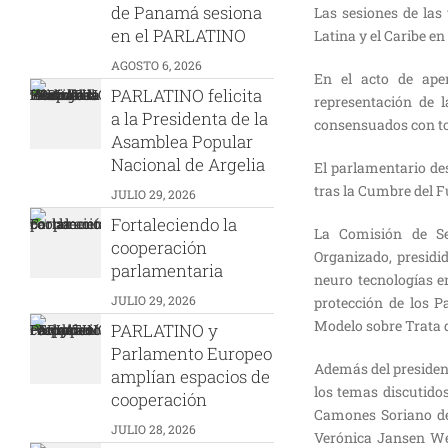
de Panamá sesiona
Las sesiones de las
en el PARLATINO
Latina y el Caribe e
AGOSTO 6, 2026
En el acto de aper
PARLATINO felicita
representación de 
a la Presidenta de la
consensuados con to
Asamblea Popular
Nacional de Argelia
El parlamentario de
tras la Cumbre del F
JULIO 29, 2026
Fortaleciendo la
La Comisión de Se
cooperación
Organizado, presidid
parlamentaria
neuro tecnologías en
JULIO 29, 2026
protección de los P
Modelo sobre Trata d
PARLATINO y
Parlamento Europeo
Además del president
amplían espacios de
los temas discutido
cooperación
Camones Soriano de 
JULIO 28, 2026
Verónica Jansen We