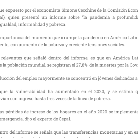
fue expuesto por el economista Simone Cecchine de la Comisión Ec
al), quien presentó un informe sobre “la pandemia a profundi
igualdad, Informalidad y pobreza.
importancia del momento que irrumpe la pandemia en América Latina y
ento, con aumento de la pobreza y creciente tensiones sociales.
relevantes que señaló dentro del informe, es que en América Lat
de la población mundial, se registran el 27,8% de la muertes por la Co
educción del empleo mayormente se concentró en jóvenes dedicados al
 que la vulnerabilidad ha aumentado en el 2020, y se estima q
ían con ingreso hasta tres veces de la línea de pobreza.
s pérdidas de ingreso de los hogares en el año 2020 se implemen
emergencia, dijo el experto de Cepal.
ntro del informe se señala que las transferencias monetarias y en 