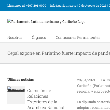
Llámenos al: +507 201-9000
|
info@parlatino.org
|
9 de Agosto de 2026
|
Nosotros
Órganos
Comisiones Permanentes
Cepal expone en Parlatino fuerte impacto de pand
Últimas noticias
23/04/2021 – La Co
Caribeño (Parlatino)
Comisión de
regional y el proyect
Relaciones
Exteriores de la
La diputada costarri
Asamblea Nacional
adoptar recomendacio