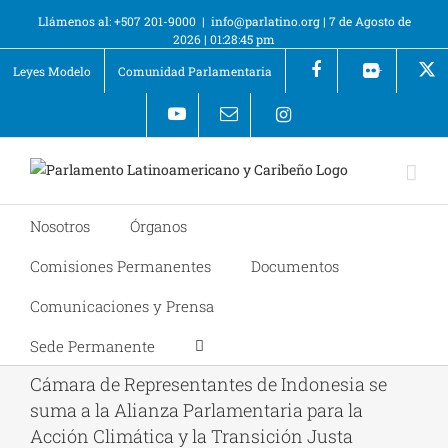
Llámenos al: +507 201-9000
|
info@parlatino.org
|
7 de Agosto de
2026
|
01:28:45 pm
Leyes Modelo
Comunidad Parlamentaria
+
Nosotros
Órganos
Comisiones Permanentes
Documentos
Comunicaciones y Prensa
Sede Permanente
Cámara de Representantes de Indonesia se
suma a la Alianza Parlamentaria para la
Acción Climática y la Transición Justa