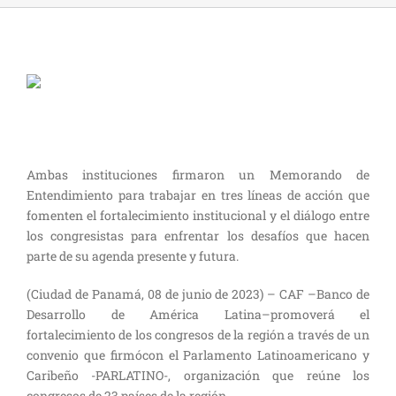
Ambas instituciones firmaron un Memorando de
Entendimiento para trabajar en tres líneas de acción que
fomenten el fortalecimiento institucional y el diálogo entre
l
o
s
congresistas para
enfrentar los desafíos que hacen
parte de su agenda presente y futura
.
(
Ciudad de Panamá,
08
de
junio
de 2023)
–
CAF
–
B
anco de
D
esarrollo de América Latina
–
promoverá el
fortalecimiento de los congresos de la región a través de un
convenio que firm
ó
con
el Parlamento Latinoamericano y
Caribeño -PARLATINO-
, organización que reúne los
congresos de
23 países
de la región
.