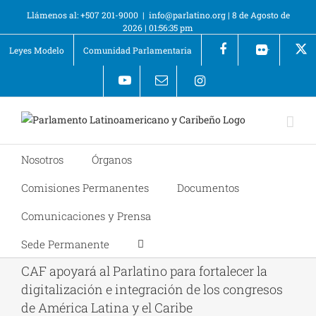
Llámenos al: +507 201-9000
|
info@parlatino.org
|
8 de Agosto de
2026
|
01:56:36 pm
Leyes Modelo
Comunidad Parlamentaria
+
Nosotros
Órganos
Comisiones Permanentes
Documentos
Comunicaciones y Prensa
Sede Permanente
CAF apoyará al Parlatino para fortalecer la
digitalización e integración de los congresos
de América Latina y el Caribe