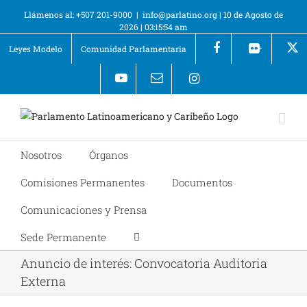
Llámenos al: +507 201-9000
|
info@parlatino.org
|
10 de Agosto de
2026
|
03:15:54 am
Leyes Modelo
Comunidad Parlamentaria
+
Nosotros
Órganos
Comisiones Permanentes
Documentos
Comunicaciones y Prensa
Sede Permanente
Anuncio de interés: Convocatoria Auditoria
Externa